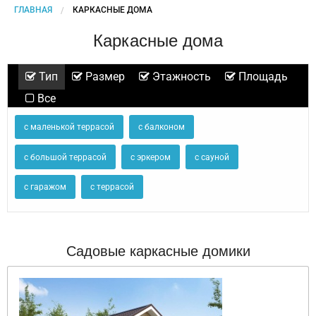
ГЛАВНАЯ
CURRENT:
КАРКАСНЫЕ ДОМА
Каркасные дома
Тип
Размер
Этажность
Площадь
Все
с маленькой террасой
с балконом
с большой террасой
с эркером
с сауной
с гаражом
с террасой
Садовые каркасные домики