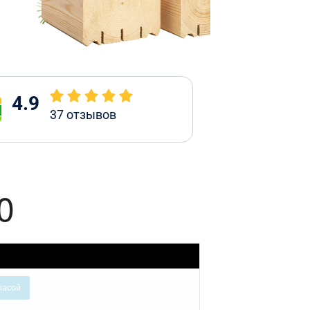
4.9
37
отзывов
0
расой