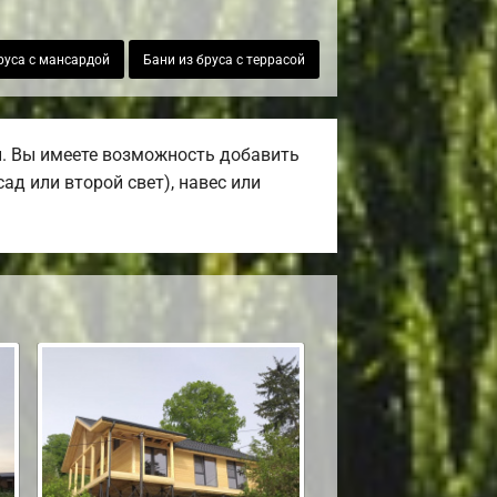
руса с мансардой
Бани из бруса с террасой
. Вы имеете возможность добавить
ад или второй свет), навес или