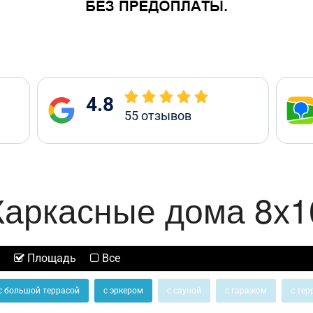
4.8
55
отзывов
Каркасные дома 8х1
Площадь
Все
с большой террасой
с эркером
с сауной
с гаражом
с тер