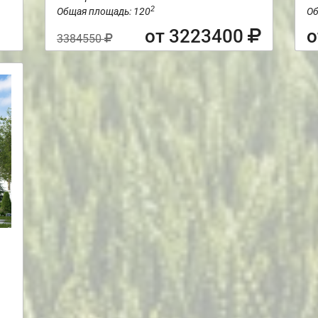
2
Общая площадь: 120
Об
от 3223400
о
3384550