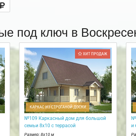
ые под ключ в Воскрес
ХИТ ПРОДАЖ
КАРКАС ИЗ СТРОГАНОЙ ДОСКИ
№109 Каркасный дом для большой
№
семьи 8х10 с террасой
и
Размер: 8х10 м
Ра