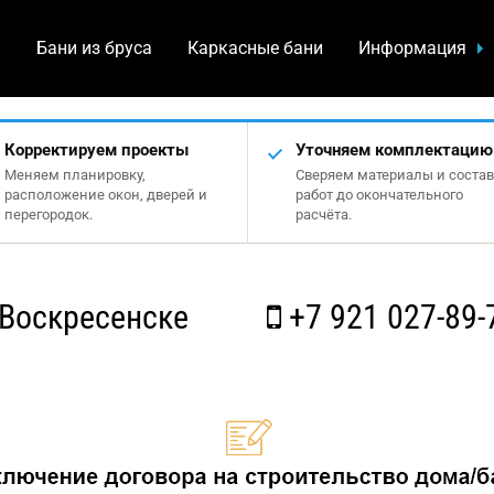
а
Бани из бруса
Каркасные бани
Информация
Корректируем проекты
Уточняем комплектацию
Меняем планировку,
Сверяем материалы и состав
расположение окон, дверей и
работ до окончательного
перегородок.
расчёта.
Воскресенске
+7 921 027-89-