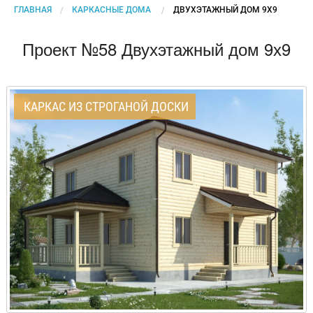
ГЛАВНАЯ
КАРКАСНЫЕ ДОМА
CURRENT:
ДВУХЭТАЖНЫЙ ДОМ 9Х9
Проект №58 Двухэтажный дом 9х9
КАРКАС ИЗ СТРОГАНОЙ ДОСКИ