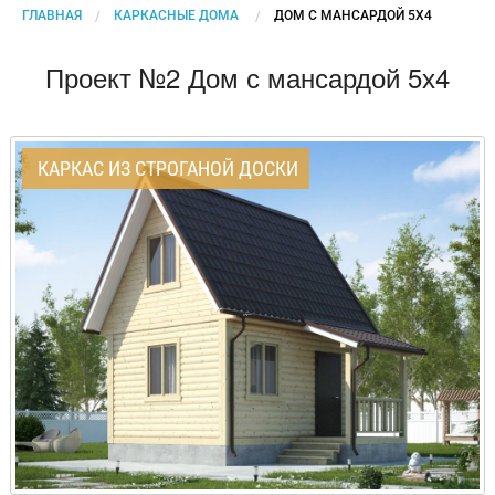
ГЛАВНАЯ
КАРКАСНЫЕ ДОМА
CURRENT:
ДОМ С МАНСАРДОЙ 5Х4
Проект №2 Дом с мансардой 5х4
КАРКАС ИЗ СТРОГАНОЙ ДОСКИ