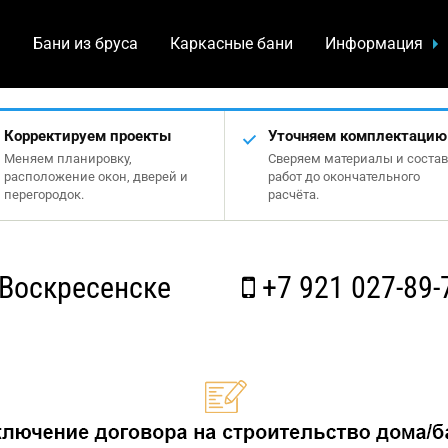
а
Бани из бруса
Каркасные бани
Информация
Корректируем проекты
Уточняем комплектацию
Меняем планировку,
Сверяем материалы и состав
расположение окон, дверей и
работ до окончательного
перегородок.
расчёта.
Воскресенске
+7 921 027-89-