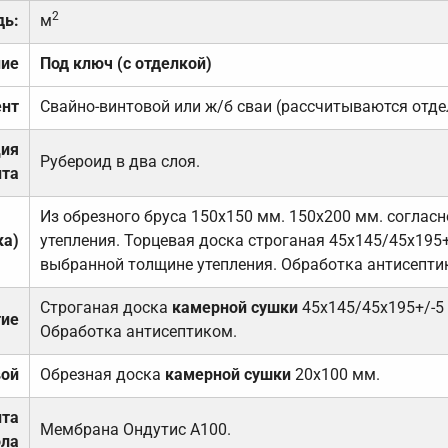
2
дь:
м
ние
Под ключ (с отделкой)
нт
Свайно-винтовой или ж/б сваи (рассчитываются отде
ция
Рубероид в два слоя.
та
Из обрезного бруса 150х150 мм. 150х200 мм. соглас
ка)
утепления. Торцевая доска строганая 45х145/45х195+
выбранной толщине утепления. Обработка антисепти
Строганая доска
камерной сушки
45х145/45х195+/-5
тие
Обработка антисептиком.
вой
Обрезная доска
камерной сушки
20х100 мм.
ита
Мембрана Ондутис А100.
ола