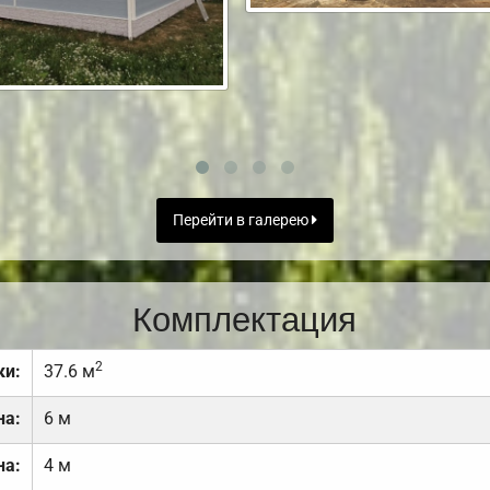
Перейти в галерею
Комплектация
2
ки:
37.6 м
на:
6 м
на:
4 м