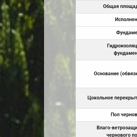
Общая площа
Исполне
Фундаме
Гидроизоля
фундамен
Основание (обвяз
Цокольное перекры
Пол черно
Влаго-ветрозащ
чернового п