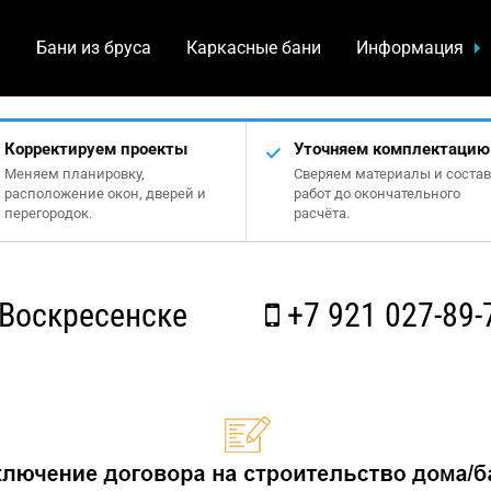
а
Бани из бруса
Каркасные бани
Информация
Корректируем проекты
Уточняем комплектацию
Меняем планировку,
Сверяем материалы и состав
расположение окон, дверей и
работ до окончательного
перегородок.
расчёта.
Воскресенске
+7 921 027-89-