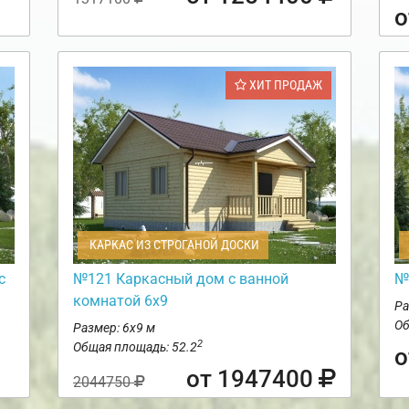
о
ХИТ ПРОДАЖ
КАРКАС ИЗ СТРОГАНОЙ ДОСКИ
с
№121 Каркасный дом с ванной
№
комнатой 6х9
Ра
Об
Размер: 6х9 м
2
Общая площадь: 52.2
о
от 1947400
2044750