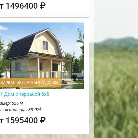
т 1496400
КАРКАС ИЗ СТРОГАНОЙ ДОСКИ
7 Дом с террасой 6х6
змер: 6х6 м
2
щая площадь: 39.02
т 1595400