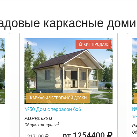
адовые каркасные доми
ХИТ ПРОДАЖ
КАРКАС ИЗ СТРОГАНОЙ ДОСКИ
№50 Дом с террасой 6х6
№
те
Размер: 6х6 м
2
Общая площадь:
Ра
Об
от 1254400
1317100