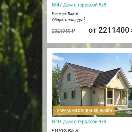
№47 Дом с террасой 8х8
Размер: 8х8 м
2
Общая площадь:
от 2211400
2321950
КАРКАС ИЗ СТРОГАНОЙ ДОСКИ
№31 Дом с террасой 9х9
Размер: 9х9 м