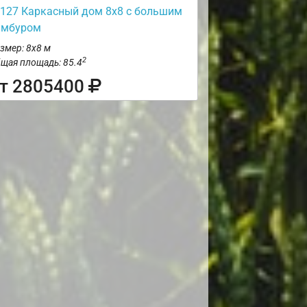
127 Каркасный дом 8х8 с большим
амбуром
змер: 8х8 м
2
щая площадь: 85.4
т 2805400