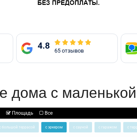
4.8
65
отзывов
е дома с маленькой
Площадь
Все
с большой террасой
с эркером
с сауной
с гаражом
с тер