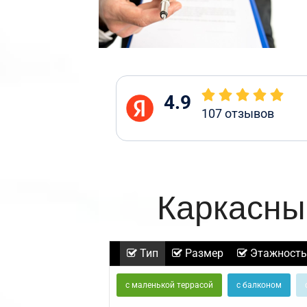
4.9
107
отзывов
Каркасны
Тип
Размер
Этажность
с маленькой террасой
с балконом