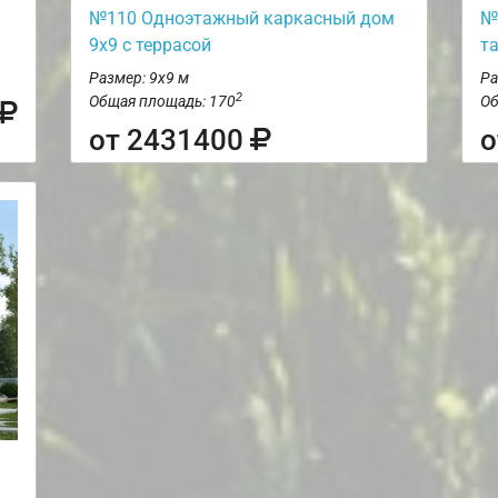
№110 Одноэтажный каркасный дом
№
9х9 с террасой
т
Размер: 9х9 м
Ра
2
Общая площадь: 170
Об
от 2431400
о