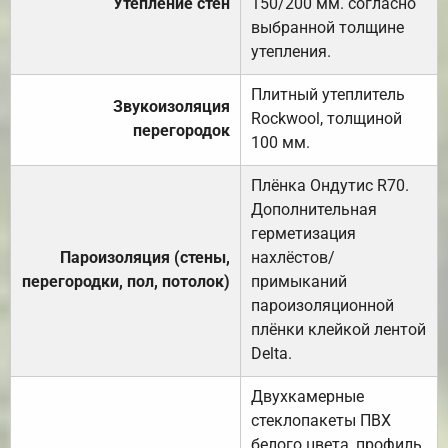
Утепление стен
150/200 мм. согласно
выбранной толщине
утепления.
Плитный утеплитель
Звукоизоляция
Rockwool, толщиной
перегородок
100 мм.
Плёнка Ондутис R70.
Дополнительная
герметизация
Пароизоляция (стены,
нахлёстов/
перегородки, пол, потолок)
примыканий
пароизоляционной
плёнки клейкой лентой
Delta.
Двухкамерные
стеклопакеты ПВХ
белого цвета, профиль