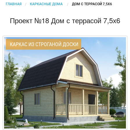
ГЛАВНАЯ
КАРКАСНЫЕ ДОМА
CURRENT:
ДОМ С ТЕРРАСОЙ 7,5Х6
Проект №18 Дом с террасой 7,5х6
КАРКАС ИЗ СТРОГАНОЙ ДОСКИ