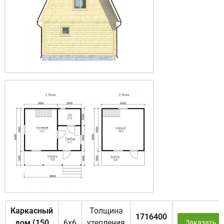
Каркасный
Толщина
1716400
дом (150
6х6
утепления
Заказать