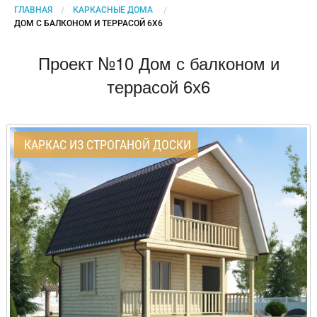
ГЛАВНАЯ
КАРКАСНЫЕ ДОМА
CURRENT:
ДОМ С БАЛКОНОМ И ТЕРРАСОЙ 6Х6
Проект №10 Дом с балконом и
террасой 6х6
КАРКАС ИЗ СТРОГАНОЙ ДОСКИ