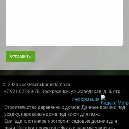
Отправить
© 2026 voskresenskbrusdoma.ru
+7 921 027-89-78; Воскресенск, ул. Заводская, д. 8, стр. 1
Информация
Строительство деревянных домов: Дачные домики под
усадку, каркасные дома под ключ для пмж.
Бригада плотников постороит садовые домики для
дачи. Каталог проектов с фото и ценами: заказать