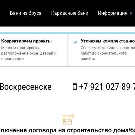
а
Бани из бруса
Каркасные бани
Информация
Корректируем проекты
Уточняем комплектацию
Меняем планировку,
Сверяем материалы и состав
расположение окон, дверей и
работ до окончательного
перегородок.
расчёта.
Воскресенске
+7 921 027-89-