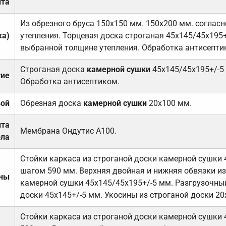
та
Из обрезного бруса 150х150 мм. 150х200 мм. соглас
ка)
утепления. Торцевая доска строганая 45х145/45х195+
выбранной толщине утепления. Обработка антисепти
Строганая доска
камерной сушки
45х145/45х195+/-5
тие
Обработка антисептиком.
вой
Обрезная доска
камерной сушки
20х100 мм.
ита
Мембрана Ондутис А100.
ола
Стойки каркаса из строганой доски камерной сушки 
шагом 590 мм. Верхняя двойная и нижняя обвязки из
ены
камерной сушки 45х145/45х195+/-5 мм. Разгрузочный
доски 45х145+/-5 мм. Укосины из строганой доски 20
Стойки каркаса из строганой доски камерной сушки 