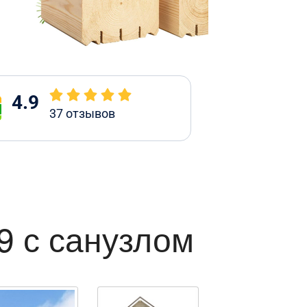
4.9
37
отзывов
9 с санузлом