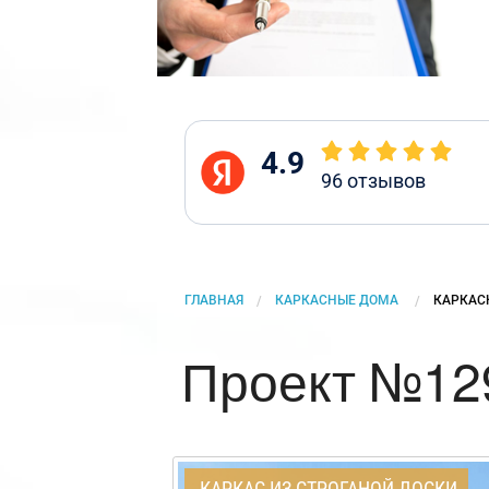
4.9
96
отзывов
ГЛАВНАЯ
КАРКАСНЫЕ ДОМА
CURRENT
КАРКАС
Проект №129
КАРКАС ИЗ СТРОГАНОЙ ДОСКИ