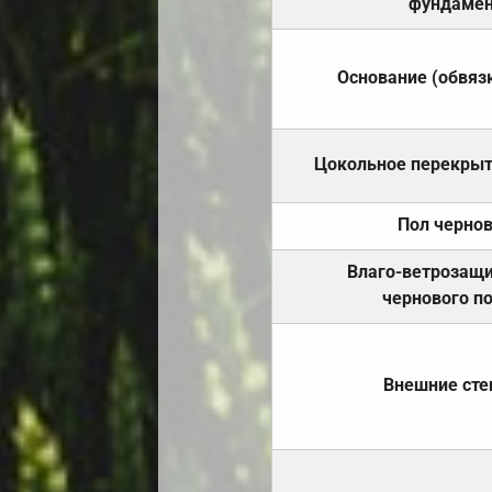
фундамен
Основание (обвяз
Цокольное перекры
Пол черно
Влаго-ветрозащ
чернового п
Внешние ст