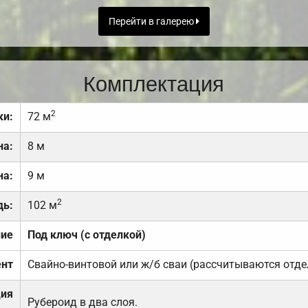
Перейти в галерею
Комплектация
2
ки:
72 м
на:
8 м
на:
9 м
2
дь:
102 м
ние
Под ключ (с отделкой)
нт
Свайно-винтовой или ж/б сваи (рассчитываются отде
ция
Рубероид в два слоя.