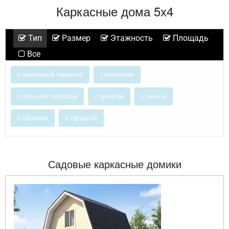
Каркасные дома 5х4
Тип
Размер
Этажность
Площадь
Все
с маленькой террасой
с балконом
с большой террасой
с эркером
с сауной
с гаражом
с террасой
Садовые каркасные домики