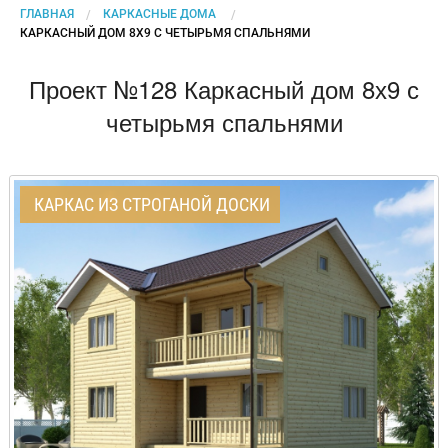
ГЛАВНАЯ
КАРКАСНЫЕ ДОМА
CURRENT:
КАРКАСНЫЙ ДОМ 8Х9 С ЧЕТЫРЬМЯ СПАЛЬНЯМИ
Проект №128 Каркасный дом 8х9 с
четырьмя спальнями
КАРКАС ИЗ СТРОГАНОЙ ДОСКИ