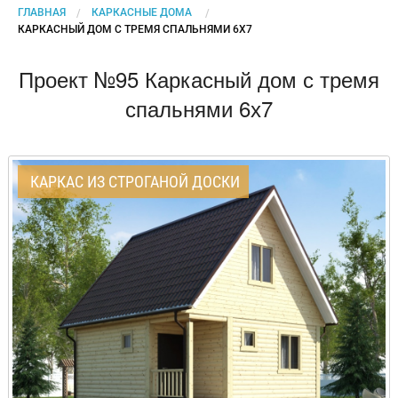
ГЛАВНАЯ
КАРКАСНЫЕ ДОМА
CURRENT:
КАРКАСНЫЙ ДОМ С ТРЕМЯ СПАЛЬНЯМИ 6Х7
Проект №95 Каркасный дом с тремя
спальнями 6х7
КАРКАС ИЗ СТРОГАНОЙ ДОСКИ