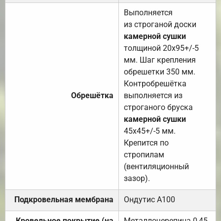
Выполняется
из строганой доски
камерной сушки
толщиной 20х95+/-5
мм. Шаг крепления
обрешетки 350 мм.
Контробрешётка
Обрешётка
выполняется из
строганого бруска
камерной сушки
45х45+/-5 мм.
Крепится по
стропилам
(вентиляционный
зазор).
Подкровельная мембрана
Ондутис А100
Кровельное покрытие (на
Металлочерепица 0,45