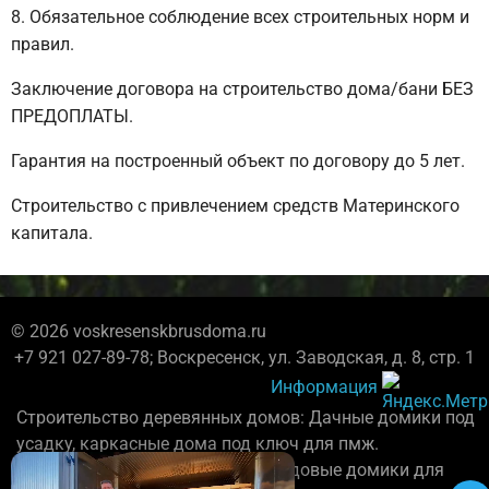
Обязательное соблюдение всех строительных норм и
правил.
Заключение договора на строительство дома/бани БЕЗ
ПРЕДОПЛАТЫ.
Гарантия на построенный объект по договору до 5 лет.
Строительство с привлечением средств Материнского
капитала.
© 2026 voskresenskbrusdoma.ru
+7 921 027-89-78; Воскресенск, ул. Заводская, д. 8, стр. 1
Информация
Строительство деревянных домов: Дачные домики под
усадку, каркасные дома под ключ для пмж.
Бригада плотников постороит садовые домики для