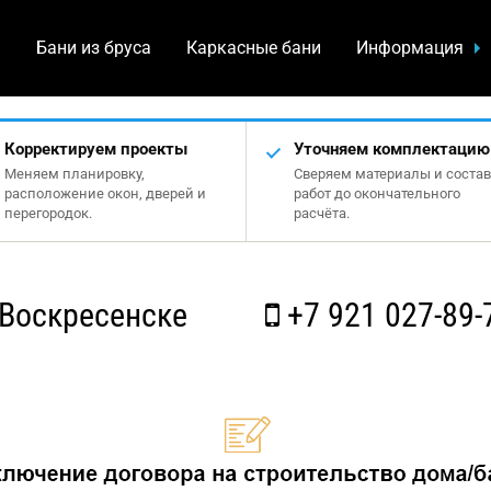
а
Бани из бруса
Каркасные бани
Информация
Корректируем проекты
Уточняем комплектацию
Меняем планировку,
Сверяем материалы и состав
расположение окон, дверей и
работ до окончательного
перегородок.
расчёта.
Воскресенске
+7 921 027-89-