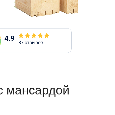
4.9
37
отзывов
с мансардой