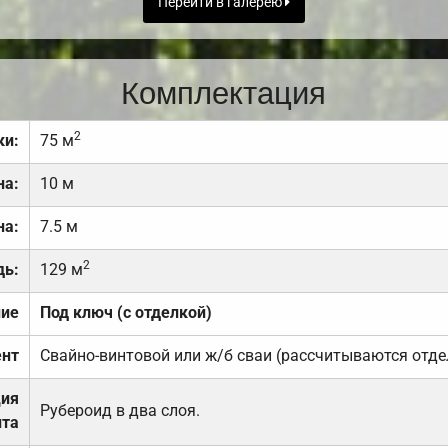
Перейти в галерею
Комплектация
2
ки:
75 м
на:
10 м
на:
7.5 м
2
дь:
129 м
ние
Под ключ (с отделкой)
нт
Свайно-винтовой или ж/б сваи (рассчитываются отде
ция
Рубероид в два слоя.
та