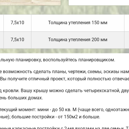
7,5х10
Толщина утепления 150 мм
7,5х10
Толщина утепления 200 мм
альную планировку, воспользуйтесь планировщиком.
возможность сделать планы, чертежи, схемы, эскизы нам
 Вы получите отличный проект, который полностью отвеча
 кровли. Вашу крышу можно сделать четырехскатной, дву
чень больших домах.
кущий момент: мини - до 50 кв. М (чаще всего, одноэтажны
ые); большие постройки - от 150м2 и больше.
нные каркасные постройки с 2-мя входами на две семьи. 