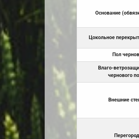
Основание (обвяз
Цокольное перекры
Пол черно
Влаго-ветрозащ
чернового п
Внешние ст
Перегоро