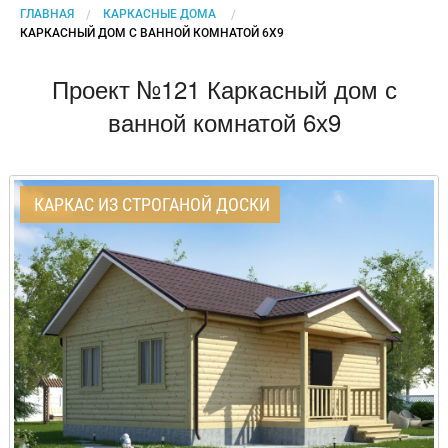
ГЛАВНАЯ
КАРКАСНЫЕ ДОМА
CURRENT:
КАРКАСНЫЙ ДОМ С ВАННОЙ КОМНАТОЙ 6Х9
Проект №121 Каркасный дом с
ванной комнатой 6х9
КАРКАС ИЗ СТРОГАНОЙ ДОСКИ