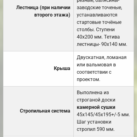
резные, балясины-
Лестница (при наличии
заводские точеные,
второго этажа)
устанавливаются
стартовые точёные
столбы. Ступени
40х200 мм. Тетива
лестницы- 90х140 мм.
Двускатная, ломаная
или вальмовая в
Крыша
соответствии с
проектом.
Выполнена из
строганой доски
камерной сушки
Стропильная система
45х145/45х195+/-5 мм.
Шаг установки
стропил 590 мм.