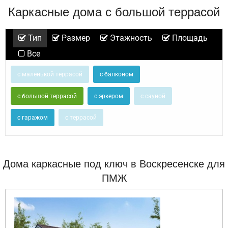
Каркасные дома с большой террасой
Тип
Размер
Этажность
Площадь
Все
с маленькой террасой
с балконом
с большой террасой
с эркером
с сауной
с гаражом
с террасой
Дома каркасные под ключ в Воскресенске для
ПМЖ