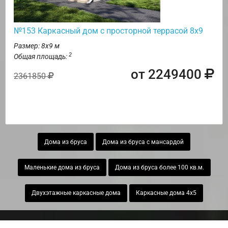
№153 Каркасный дом с просторной террасой 8х9
Размер: 8х9 м
2
Общая площадь:
от 2249400
2361850
Дома из бруса
Дома из бруса с мансардой
Маленькие дома из бруса
Дома из бруса более 100 кв.м.
Двухэтажные каркасные дома
Каркасные дома 4х5