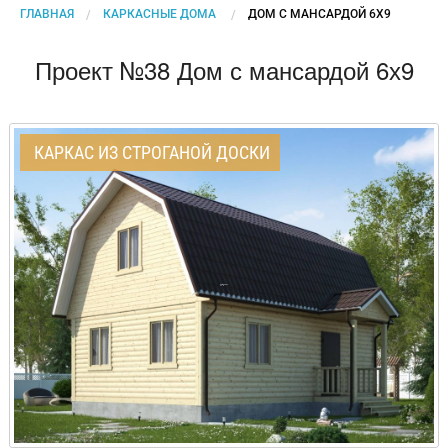
ГЛАВНАЯ
КАРКАСНЫЕ ДОМА
CURRENT:
ДОМ С МАНСАРДОЙ 6Х9
Проект №38 Дом с мансардой 6х9
КАРКАС ИЗ СТРОГАНОЙ ДОСКИ