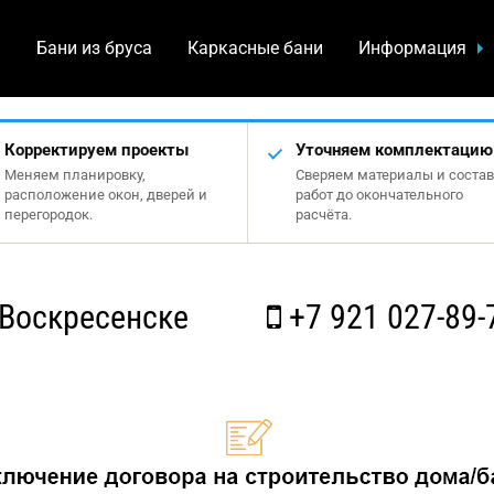
а
Бани из бруса
Каркасные бани
Информация
Корректируем проекты
Уточняем комплектацию
Меняем планировку,
Сверяем материалы и состав
расположение окон, дверей и
работ до окончательного
перегородок.
расчёта.
Воскресенске
+7 921 027-89-