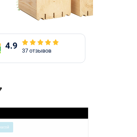
4.9
37
отзывов
7
расой