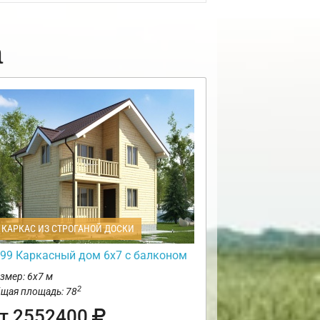
а
КАРКАС ИЗ СТРОГАНОЙ ДОСКИ
99 Каркасный дом 6х7 с балконом
змер: 6х7 м
2
щая площадь: 78
т 2552400