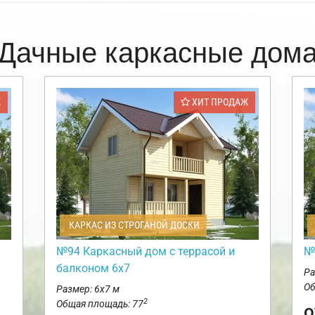
Дачные каркасные дом
Ж
ХИТ ПРОДАЖ
КАРКАС ИЗ СТРОГАНОЙ ДОСКИ
№94 Каркасный дом с террасой и
№
балконом 6х7
Ра
Об
Размер: 6х7 м
2
Общая площадь: 77
о