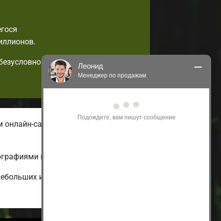
егося
иллионов.
 безусловно
Леонид
Менеджер по продажам
Здравствуйте! Я могу 
проконсультировать Вас по нашим 
акциям и проектам.
 онлайн-сайте вы всегда найдете
Только что
ографиями и ценами.
небольших и дешевых до больших