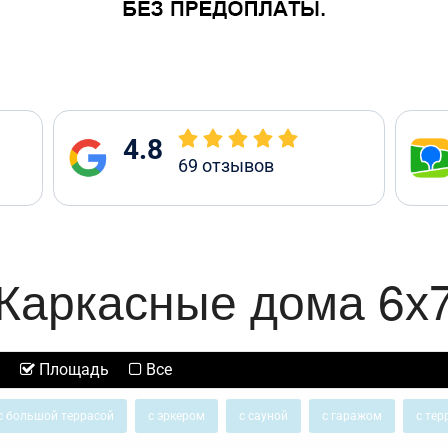
4.8
69
отзывов
Каркасные дома 6х
Площадь
Все
с большой террасой
с эркером
с сауной
с гаражом
с тер