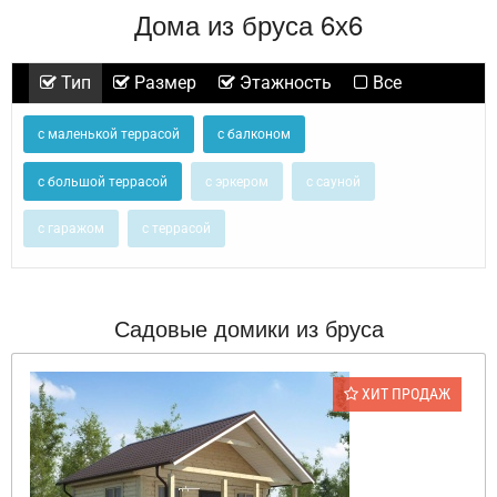
Дома из бруса 6х6
Тип
Размер
Этажность
Все
с маленькой террасой
с балконом
с большой террасой
с эркером
с сауной
с гаражом
с террасой
Садовые домики из бруса
ХИТ ПРОДАЖ