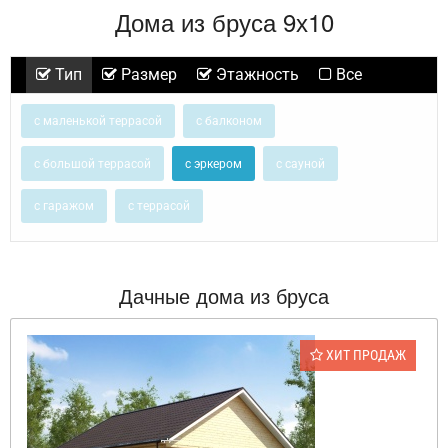
Дома из бруса 9х10
Тип
Размер
Этажность
Все
с маленькой террасой
с балконом
с большой террасой
с эркером
с сауной
с гаражом
с террасой
Дачные дома из бруса
ХИТ ПРОДАЖ