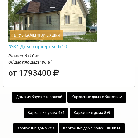
БРУС КАМЕРНОЙ СУШКИ
№34 Дом с эркером 9х10
Размер: 9х10 м
2
Общая площадь: 86.8
от 1793400
Дома из бруса с таррасой
Каркасные дома с балконом
Каркасные дома 6х5
Каркасные дома 8х9
Каркасные дома 7х9
Каркасные дома более 100 кв.м.