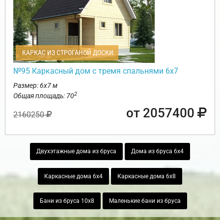
КАРКАС ИЗ СТРОГАНОЙ ДОСКИ
№95 Каркасный дом с тремя спальнями 6х7
Размер: 6х7 м
2
Общая площадь: 70
от 2057400
2160250
Двухэтажные дома из бруса
Дома из бруса 6х4
Каркасные дома 6х4
Каркасные дома 6х8
Бани из бруса 10х8
Маленькие бани из бруса