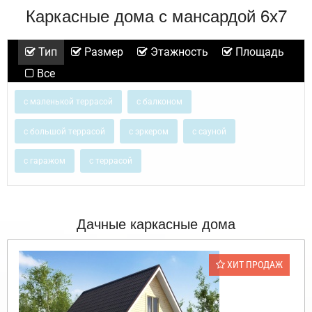
Каркасные дома с мансардой 6х7
Тип
Размер
Этажность
Площадь
Все
с маленькой террасой
с балконом
с большой террасой
с эркером
с сауной
с гаражом
с террасой
Дачные каркасные дома
ХИТ ПРОДАЖ