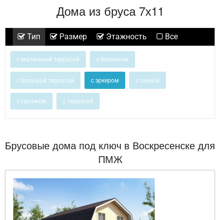
Дома из бруса 7х11
Тип
Размер
Этажность
Все
с маленькой террасой
с балконом
с большой террасой
с эркером
с сауной
с гаражом
с террасой
Брусовые дома под ключ в Воскресенске для
ПМЖ