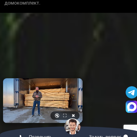
домокомплект.
🔇
⛶
✖
Позвонить
Задать вопрос