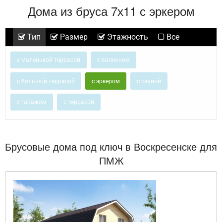
Дома из бруса 7х11 с эркером
Тип
Размер
Этажность
Все
с маленькой террасой
с балконом
с большой террасой
с эркером
с сауной
с гаражом
с террасой
Брусовые дома под ключ в Воскресенске для
ПМЖ