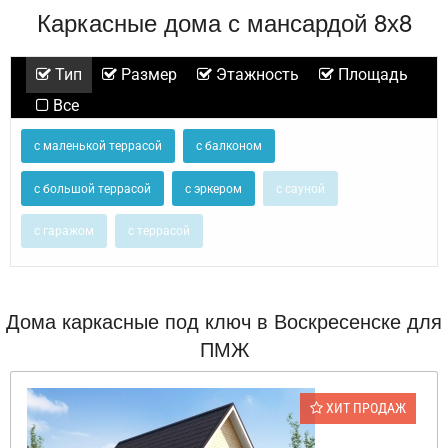
Каркасные дома с мансардой 8х8
Тип
Размер
Этажность
Площадь
Все
с маленькой террасой
с балконом
с большой террасой
с эркером
с сауной
с гаражом
с террасой
Дома каркасные под ключ в Воскресенске для
ПМЖ
ХИТ ПРОДАЖ