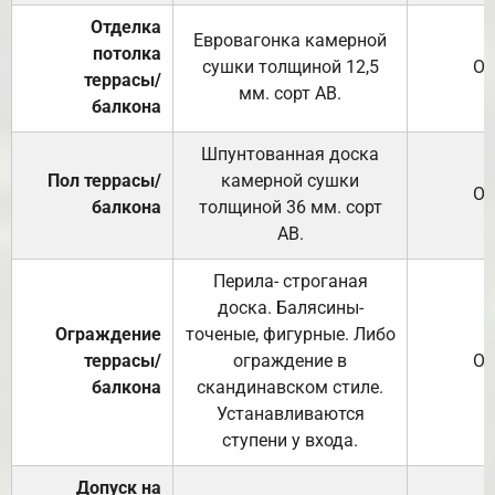
Отделка
Евровагонка камерной
потолка
сушки толщиной 12,5
От
террасы/
мм. сорт АВ.
балкона
Шпунтованная доска
Пол террасы/
камерной сушки
От
балкона
толщиной 36 мм. сорт
АВ.
Перила- строганая
доска. Балясины-
Ограждение
точеные, фигурные. Либо
террасы/
ограждение в
От
балкона
скандинавском стиле.
Устанавливаются
ступени у входа.
Допуск на