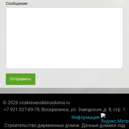
Сообщение
Отправить
© 2026 voskresenskbrusdoma.ru
+7 921 027-89-78; Воскресенск, ул. Заводская, д. 8, стр. 1
Информация
Строительство деревянных домов: Дачные домики под