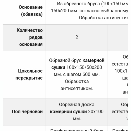
Из обрезного бруса (100х150 мм.
Основание
150х200 мм. согласно выбранному с
(обвязка)
Обработка антисептик
Количество
рядов
2
основания
Обр
Обрезной брус
камерной
естеств
сушки
100х150/50х200
Цокольное
100х15
мм. с шагом 600 мм.
перекрытие
шаг
Обработка
О
антисептиком.
ант
Обрезная доска
Обр
Пол черновой
камерной сушки
20х100
естеств
мм.
2