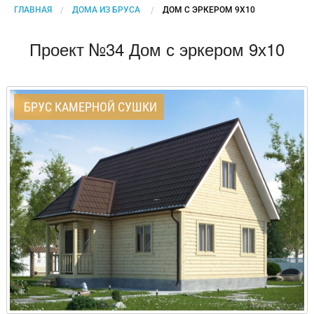
ГЛАВНАЯ
ДОМА ИЗ БРУСА
CURRENT:
ДОМ С ЭРКЕРОМ 9Х10
Проект №34 Дом с эркером 9х10
БРУС КАМЕРНОЙ СУШКИ