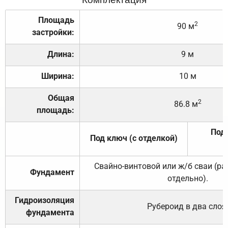
Площадь
2
90 м
застройки:
Длина:
9 м
Ширина:
10 м
Общая
2
86.8 м
площадь:
Под 
Под ключ (с отделкой)
Свайно-винтовой или ж/б сваи (р
Фундамент
отдельно).
Гидроизоляция
Рубероид в два слоя
фундамента