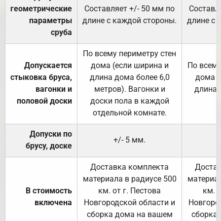
геометрические
Составляет +/- 50 мм по
Составля
параметры
длине с каждой стороны.
длине с 
сруба
По всему периметру стен
Допускается
дома (если ширина и
По всему
стыковка бруса,
длина дома более 6,0
дома (
вагонки и
метров). Вагонки и
длина 
половой доски
доски пола в каждой
отдельной комнате.
Допуски по
+/- 5 мм.
брусу, доске
Доставка комплекта
Достав
материала в радиусе 500
материал
В стоимость
км. от г. Пестова
км. 
включена
Новгородской области и
Новгоро
сборка дома на вашем
сборка