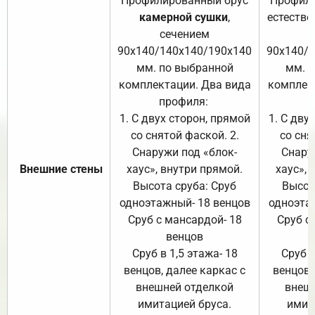
Профилированный брус
Профили
камерной сушки
,
естестве
сечением
с
90х140/140х140/190х140
90х140/
мм. по выбранной
мм. 
комплектации. Два вида
комплек
профиля:
п
1. С двух сторон, прямой
1. С дву
со снятой фаской. 2.
со сня
Снаружи под «блок-
Снару
Внешние стены
хаус», внутри прямой.
хаус», 
Высота сруба: Сруб
Высот
одноэтажный- 18 венцов
одноэта
Сруб с мансардой- 18
Сруб с
венцов
Сруб в 1,5 этажа- 18
Сруб в
венцов, далее каркас с
венцов,
внешней отделкой
внеш
имитацией бруса.
имит