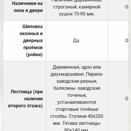
Наличники на
строганый, камерной
От
окна и двери
сушки 70-90 мм.
Шиповка
оконных и
дверных
Да.
От
проёмов
(ройки)
Деревянная, одно или
двухмаршевая. Перила-
заводские резные,
балясины- заводские
Лестница (при
точеные,
наличии
От
устанавливаются
второго этажа)
стартовые точёные
столбы. Ступени 40х200
мм. Тетива лестницы-
90х140 мм.