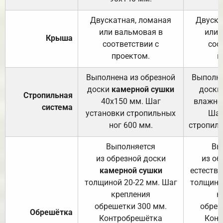
Двускатная, ломаная
Двуска
или вальмовая в
или 
Крыша
соответствии с
соо
проектом.
п
Выполнена из обрезной
Выполне
доски
камерной сушки
доски
Стропильная
40х150 мм. Шаг
влажно
система
установки стропильных
Шаг
ног 600 мм.
стропиль
Выполняется
Вы
из обрезной доски
из об
камерной сушки
естеств
толщиной 20-22 мм. Шаг
толщино
крепления
к
обрешетки 300 мм.
обреш
Обрешётка
Контробрешётка
Конт