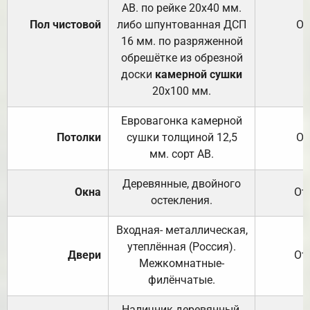
АВ. по рейке 20х40 мм.
Пол чистовой
либо шпунтованная ДСП
От
16 мм. по разряженной
обрешётке из обрезной
доски
камерной сушки
20х100 мм.
Евровагонка камерной
Потолки
сушки толщиной 12,5
От
мм. сорт АВ.
Деревянные, двойного
Окна
От
остекления.
Входная- металлическая,
утеплённая (Россия).
Двери
От
Межкомнатные-
филёнчатые.
Наличник деревянный,