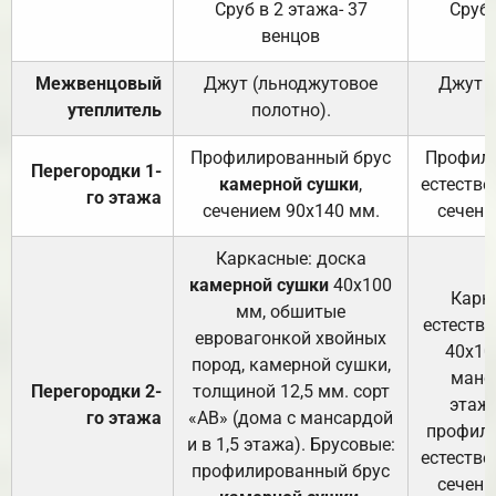
Сруб в 2 этажа- 37
Сруб 
венцов
Межвенцовый
Джут (льноджутовое
Джут 
утеплитель
полотно).
п
Профилированный брус
Профили
Перегородки 1-
камерной сушки
,
естестве
го этажа
сечением 90х140 мм.
сечени
Каркасные: доска
камерной сушки
40х100
Карк
мм, обшитые
естеств
евровагонкой хвойных
40х10
пород, камерной сушки,
манса
Перегородки 2-
толщиной 12,5 мм. сорт
этажа
го этажа
«АВ» (дома с мансардой
профили
и в 1,5 этажа). Брусовые:
естестве
профилированный брус
сечени