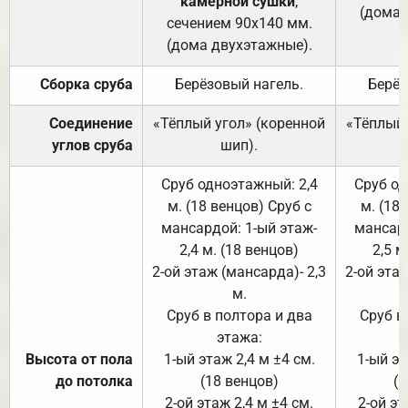
камерной сушки
,
(дома 
сечением 90х140 мм.
(дома двухэтажные).
Сборка сруба
Берёзовый нагель.
Берёз
Соединение
«Тёплый угол» (коренной
«Тёплый 
углов сруба
шип).
Сруб одноэтажный: 2,4
Сруб од
м. (18 венцов) Сруб с
м. (18
мансардой: 1-ый этаж-
мансард
2,4 м. (18 венцов)
2,5 м
2-ой этаж (мансарда)- 2,3
2-ой этаж
м.
Сруб в полтора и два
Сруб в
этажа:
Высота от пола
1-ый этаж 2,4 м ±4 см.
1-ый эт
до потолка
(18 венцов)
(1
2-ой этаж 2,4 м ±4 см.
2-ой эт