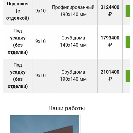
Под ключ
Профилированный
3124400
(с
9х10
З
190х140 мм
отделкой)
Под
усадку
Cруб дома
1793400
9х10
З
(без
140х140 мм
отделки)
Под
усадку
Cруб дома
2101400
9х10
З
(без
190х140 мм
отделки)
Наши работы