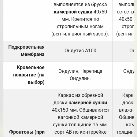
выполняется из бруска
выполня
камерной сушки
40х50
естеств
мм. Крепится по
40х50 м
стропильным ногам
строп
(вентиляционный зазор).
(вентиля
Подкровельная
Ондутис А100
Он
мембрана
Кровельное
Ондулин, Черепица
Ондул
покрытие (на
Ондулин.
выбор)
Каркас из обрезной
Карка
доски
камерной сушки
доски
40х150 мм. Обшиваются
влажно
вагонкой камерной
Обшива
сушки толщиной 16 мм.
каме
Фронтоны (при
сорт АВ по контррейке
толщиной