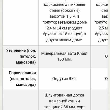
каркасные аттиковые
каркас
стены (боковые)
стен
высотой 1,5 м. в
высо
полутораэтажном доме
полутор
2,4 м ±4 см (поднят
2,5 м 
брусом на 18 венцов) в
брусом 
двухэтажном доме.
двухэ
Утепление (пол,
Минеральная вата
Knauf
потолок,
От
150
мм.
мансарда)
Пароизоляция
(пол, потолок,
Ондутис
R70
.
От
мансарда)
Шпунтованная доска
камерной сушки
толщиной 36 мм. сорт