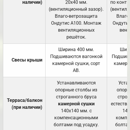
наличии)
20х40 мм.
по контр
(вентиляционный зазор).
(вентиля
Влаго-ветрозащита
Влаго
Ондутис А100. Монтаж
Ондути
вентиляционных
вент
решёток.
Ширина 400 мм.
Шир
Подшиваются вагонкой
Подшива
Свесы крыши
камерной сушки, сорт
камерн
АВ.
Устанавливаются
Уста
опорные столбы из
опорн
строганного бруса
строг
Терраса/балкон
камерной сушки
естеств
(при наличии)
140х140 мм. с
140
компенсационными
компе
болтами под усадку.
болтам