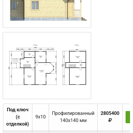
Под ключ
Профилированный
2805400
(с
9х10
З
140х140 мм
отделкой)