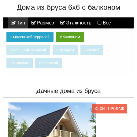
Дома из бруса 6х6 с балконом
Тип
Размер
Этажность
Все
с маленькой террасой
с балконом
с большой террасой
с эркером
с сауной
с гаражом
с террасой
Дачные дома из бруса
ХИТ ПРОДАЖ