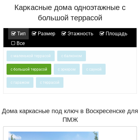
Каркасные дома одноэтажные с
большой террасой
Тип
Размер
Этажность
Площадь
Все
с маленькой террасой
с балконом
с большой террасой
с эркером
с сауной
с гаражом
с террасой
Дома каркасные под ключ в Воскресенске для
ПМЖ