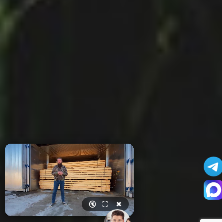
🔇
⛶
✖