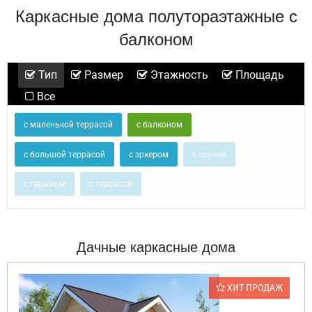
Каркасные дома полутораэтажные с
балконом
Тип
Размер
Этажность
Площадь
Все
с маленькой террасой
с балконом
с большой террасой
с эркером
с сауной
с гаражом
с террасой
Дачные каркасные дома
ХИТ ПРОДАЖ