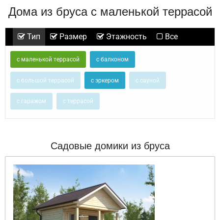
Дома из бруса с маленькой террасой
Тип
Размер
Этажность
Все
с маленькой террасой
с балконом
с большой террасой
с эркером
с сауной
с гаражом
с террасой
Садовые домики из бруса