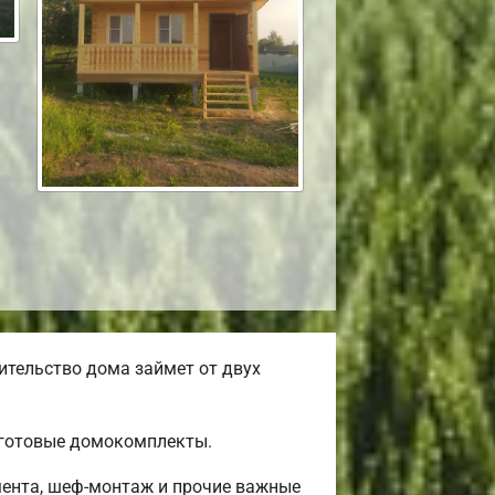
ительство дома займет от двух
 готовые домокомплекты.
мента, шеф-монтаж и прочие важные