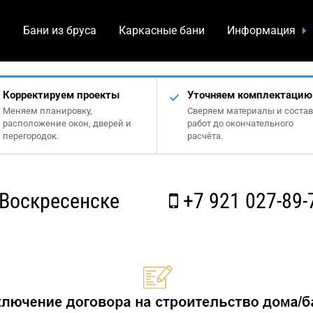
а
Бани из бруса
Каркасные бани
Информация
Корректируем проекты
Уточняем комплектацию
Меняем планировку,
Сверяем материалы и состав
расположение окон, дверей и
работ до окончательного
перегородок.
расчёта.
Воскресенске
+7 921 027-89-