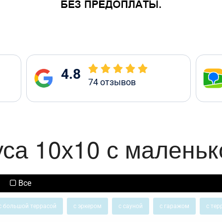
4.8
74
отзывов
уса 10х10 с маленьк
Все
с большой террасой
с эркером
с сауной
с гаражом
с тер