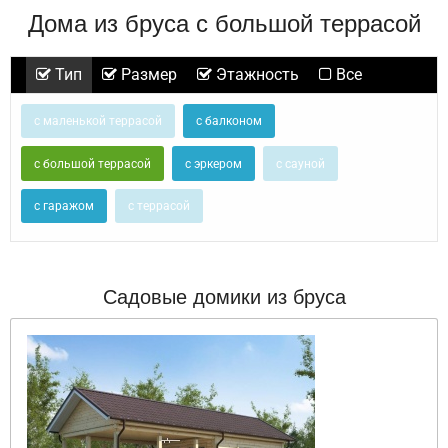
Дома из бруса с большой террасой
Тип
Размер
Этажность
Все
с маленькой террасой
с балконом
с большой террасой
с эркером
с сауной
с гаражом
с террасой
Садовые домики из бруса