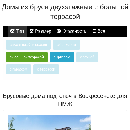
Дома из бруса двухэтажные с большой
террасой
Тип
Размер
Этажность
Все
с маленькой террасой
с балконом
с большой террасой
с эркером
с сауной
с гаражом
с террасой
Брусовые дома под ключ в Воскресенске для
ПМЖ