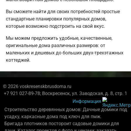
Вы сможете найти для своих потребностей простые
стандартные планировки популярных домов,
которые возможно подстроить на свой вкус.
Мы можем предложить удобные, качественные,
оригинальные дома различных размеров: от
маленьких и дешевых до больших двух-трехэтажных
коттеджей.
© 2026 voskresenskbrusdoma.ru
+7 921 027-89-78; Воскресенск, ул. Заводская, д. 8, стр. 1
Информация
Строительство деревянных домов: Дачные домики под
усадку, каркасные дома под ключ для пмж.
Бригада плотников постороит садовые домики для
дачи. Каталог проектов с фото и ценами: заказать