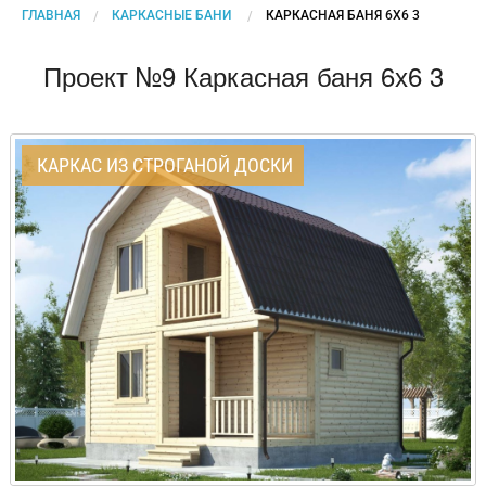
ГЛАВНАЯ
КАРКАСНЫЕ БАНИ
CURRENT:
КАРКАСНАЯ БАНЯ 6Х6 3
Проект №9 Каркасная баня 6х6 3
КАРКАС ИЗ СТРОГАНОЙ ДОСКИ