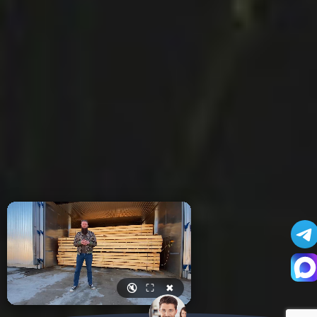
🔇
⛶
✖