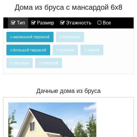
Дома из бруса с мансардой 6х8
Тип
Размер
Этажность
Все
с маленькой террасой
с балконом
с большой террасой
с эркером
с сауной
с гаражом
с террасой
Дачные дома из бруса