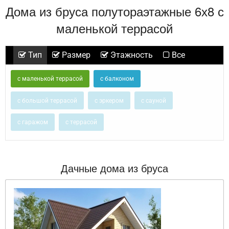
Дома из бруса полутораэтажные 6х8 с
маленькой террасой
Тип
Размер
Этажность
Все
с маленькой террасой
с балконом
с большой террасой
с эркером
с сауной
с гаражом
с террасой
Дачные дома из бруса