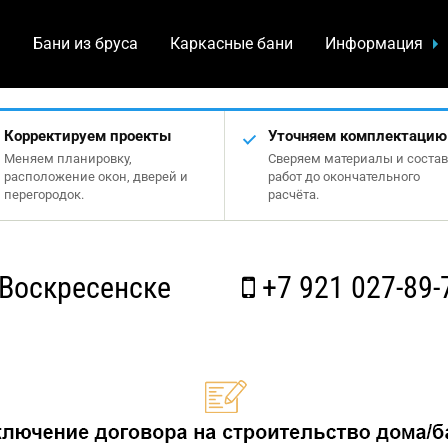
а
Бани из бруса
Каркасные бани
Информация
Корректируем проекты
Уточняем комплектацию
Меняем планировку,
Сверяем материалы и состав
расположение окон, дверей и
работ до окончательного
перегородок.
расчёта.
Воскресенске
+7 921 027-89-