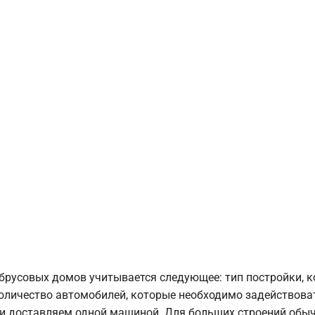
брусовых домов учитывается следующее: тип постройки, 
оличество автомобилей, которые необходимо задействоват
и доставляем одной машиной. Для больших строений обыч