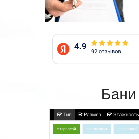
4.9
92
отзывов
Бани 
Тип
Размер
Этажность
с террасой
с балконом
с верандой