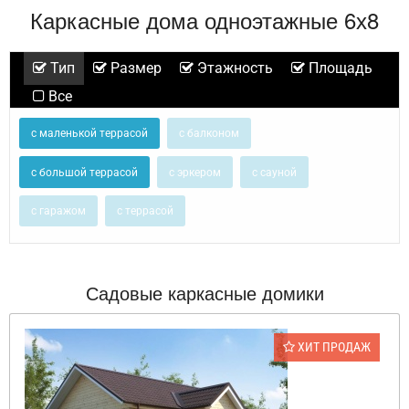
Каркасные дома одноэтажные 6х8
Тип
Размер
Этажность
Площадь
Все
с маленькой террасой
с балконом
с большой террасой
с эркером
с сауной
с гаражом
с террасой
Садовые каркасные домики
ХИТ ПРОДАЖ