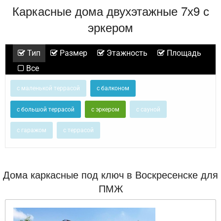
Каркасные дома двухэтажные 7х9 с
эркером
Тип
Размер
Этажность
Площадь
Все
с маленькой террасой
с балконом
с большой террасой
с эркером
с сауной
с гаражом
с террасой
Дома каркасные под ключ в Воскресенске для
ПМЖ