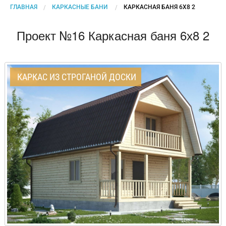
ГЛАВНАЯ
КАРКАСНЫЕ БАНИ
CURRENT:
КАРКАСНАЯ БАНЯ 6Х8 2
Проект №16 Каркасная баня 6х8 2
КАРКАС ИЗ СТРОГАНОЙ ДОСКИ