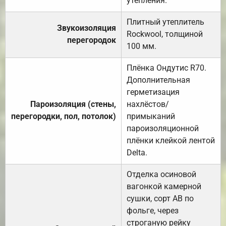
утепления.
Плитный утеплитель
Звукоизоляция
Rockwool, толщиной
перегородок
100 мм.
Плёнка Ондутис R70.
Дополнительная
герметизация
Пароизоляция (стены,
нахлёстов/
перегородки, пол, потолок)
примыканий
пароизоляционной
плёнки клейкой лентой
Delta.
Отделка осиновой
вагонкой камерной
сушки, сорт АВ по
фольге, через
строганую рейку