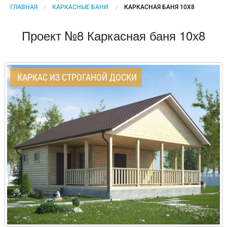
ГЛАВНАЯ
КАРКАСНЫЕ БАНИ
CURRENT:
КАРКАСНАЯ БАНЯ 10Х8
Проект №8 Каркасная баня 10х8
КАРКАС ИЗ СТРОГАНОЙ ДОСКИ