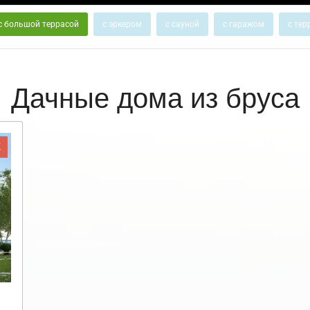
с большой террасой
с эркером
с сауной
с гаражом
с тер
Дачные дома из бруса
Ж