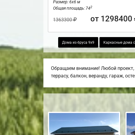
Размер: 6х6 м
2
Общая площадь: 74
от 1298400
1363300
Дома из бруса 9х9
Каркасные дома 
Обращаем внимание! Любой проект, 
террасу, балкон, веранду, гараж, ост