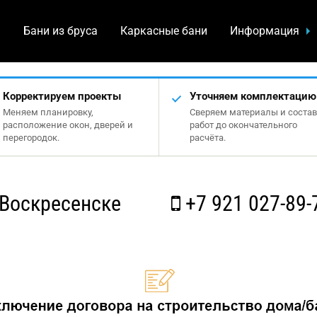
а
Бани из бруса
Каркасные бани
Информация
Корректируем проекты
Уточняем комплектацию
Меняем планировку,
Сверяем материалы и состав
расположение окон, дверей и
работ до окончательного
перегородок.
расчёта.
Воскресенске
+7 921 027-89-