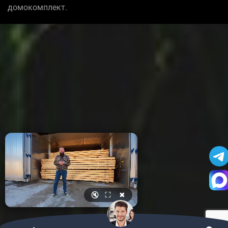
домокомплект.
🔇
⛶
✖