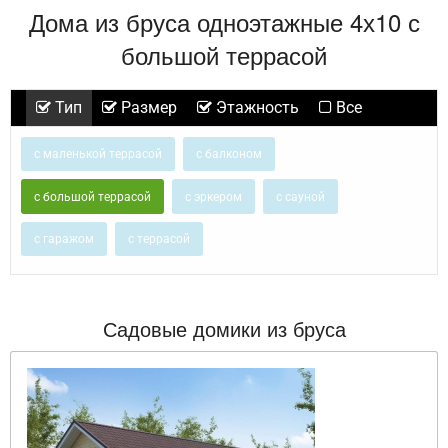
Дома из бруса одноэтажные 4х10 с
большой террасой
Тип
Размер
Этажность
Все
с маленькой террасой
с балконом
с большой террасой
с эркером
с сауной
с гаражом
с террасой
Садовые домики из бруса