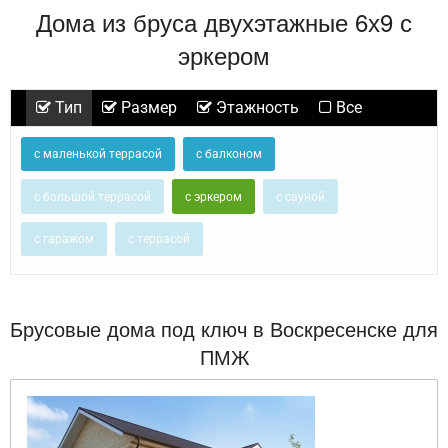
Дома из бруса двухэтажные 6х9 с
эркером
Тип
Размер
Этажность
Все
с маленькой террасой
с балконом
с большой террасой
с эркером
с сауной
с гаражом
с террасой
Брусовые дома под ключ в Воскресенске для
ПМЖ